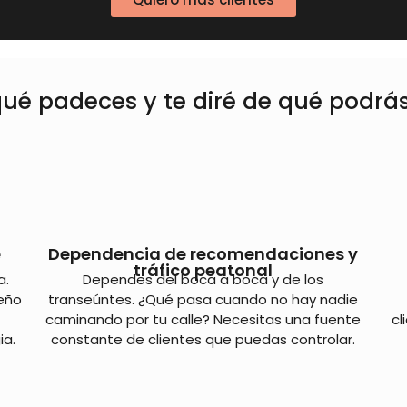
ué padeces y te diré de qué podrá
e
Dependencia de recomendaciones y
tráfico peatonal
a.
Dependes del boca a boca y de los
ueño
transeúntes. ¿Qué pasa cuando no hay nadie
caminando por tu calle? Necesitas una fuente
cl
ia.
constante de clientes que puedas controlar.