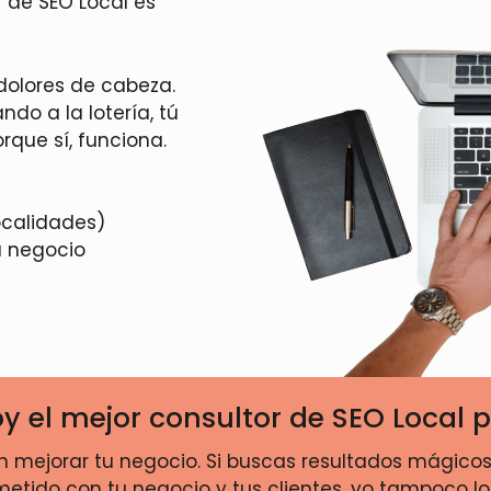
r de SEO Local es
 dolores de cabeza.
do a la lotería, tú
orque sí, funciona.
ocalidades)
u negocio
y el mejor consultor de SEO Local p
 en mejorar tu negocio. Si buscas resultados mágic
tido con tu negocio y tus clientes, yo tampoco lo e