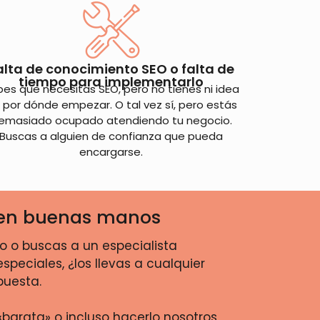
alta de conocimiento SEO o falta de
tiempo para implementarlo
es que necesitas SEO, pero no tienes ni idea
 por dónde empezar. O tal vez sí, pero estás
emasiado ocupado atendiendo tu negocio.
Buscas a alguien de confianza que pueda
encargarse.
re en buenas manos
no o buscas a un especialista
eciales, ¿los llevas a cualquier
puesta.
arata» o incluso hacerlo nosotros