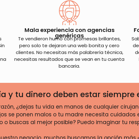
Mala experiencia con agencias
F
genéricas
s
Te vendieron humo con promesas brillantes,
Sab
Sin
pero solo te dejaron una web bonita y cero
de
clientes. No necesitas más palabrería técnica,
d
una
necesitas resultados que se vean en tu cuenta
bancaria.
lia y tu dinero deben estar siemp
razón, ¿dejas tu vida en manos de cualquier ciruja
jos se ponen malos o tu madre necesita cuidados esp
 o buscas al mejor posible? Puedo imaginar tu res
nuestro negocio, muchos buscamos la opción más «b