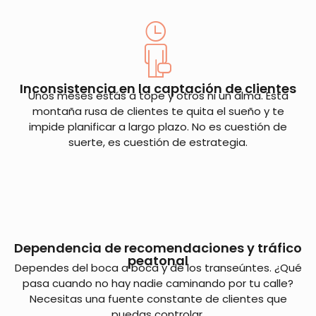
Inconsistencia en la captación de clientes
Unos meses estás a tope y otros ni un alma. Esta
montaña rusa de clientes te quita el sueño y te
impide planificar a largo plazo. No es cuestión de
suerte, es cuestión de estrategia.
Dependencia de recomendaciones y tráfico
peatonal
Dependes del boca a boca y de los transeúntes. ¿Qué
pasa cuando no hay nadie caminando por tu calle?
Necesitas una fuente constante de clientes que
puedas controlar.