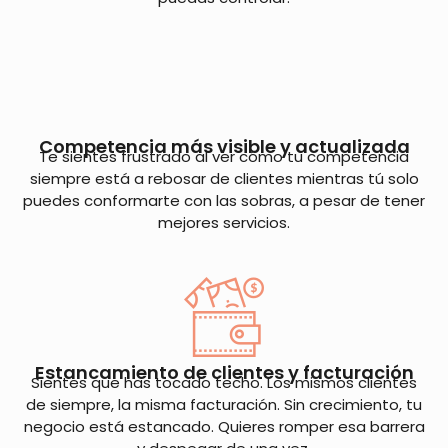
Competencia más visible y actualizada
Te sientes frustrado al ver cómo tu competencia
siempre está a rebosar de clientes mientras tú solo
puedes conformarte con las sobras, a pesar de tener
mejores servicios.
Estancamiento de clientes y facturación
Sientes que has tocado techo. Los mismos clientes
de siempre, la misma facturación. Sin crecimiento, tu
negocio está estancado. Quieres romper esa barrera