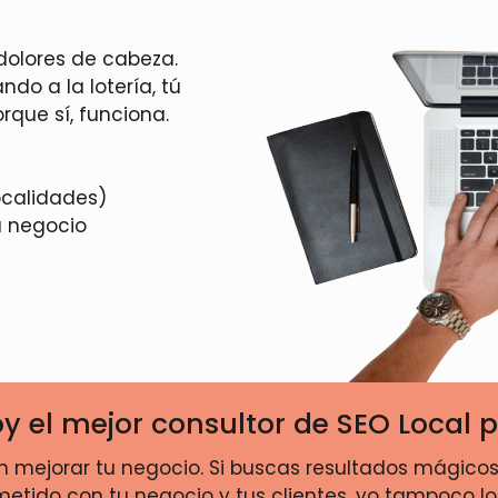
 dolores de cabeza.
do a la lotería, tú
orque sí, funciona.
ocalidades)
u negocio
y el mejor consultor de SEO Local p
 en mejorar tu negocio. Si buscas resultados mágic
tido con tu negocio y tus clientes, yo tampoco lo e