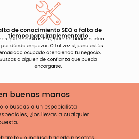
alta de conocimiento SEO o falta de
tiempo para implementarlo
es que necesitas SEO, pero no tienes ni idea
 por dónde empezar. O tal vez sí, pero estás
emasiado ocupado atendiendo tu negocio.
Buscas a alguien de confianza que pueda
encargarse.
re en buenas manos
no o buscas a un especialista
eciales, ¿los llevas a cualquier
puesta.
arata» o incluso hacerlo nosotros