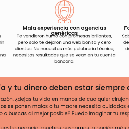
Mala experiencia con agencias
F
genéricas
s
Te vendieron humo con promesas brillantes,
Sab
Sin
pero solo te dejaron una web bonita y cero
de
clientes. No necesitas más palabrería técnica,
d
una
necesitas resultados que se vean en tu cuenta
bancaria.
lia y tu dinero deben estar siemp
razón, ¿dejas tu vida en manos de cualquier ciruja
jos se ponen malos o tu madre necesita cuidados esp
 o buscas al mejor posible? Puedo imaginar tu res
nuestro negocio, muchos buscamos la opción más «b