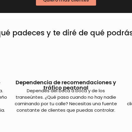
ué padeces y te diré de qué podrá
e
Dependencia de recomendaciones y
tráfico peatonal
a.
Dependes del boca a boca y de los
ueño
transeúntes. ¿Qué pasa cuando no hay nadie
caminando por tu calle? Necesitas una fuente
cl
ia.
constante de clientes que puedas controlar.